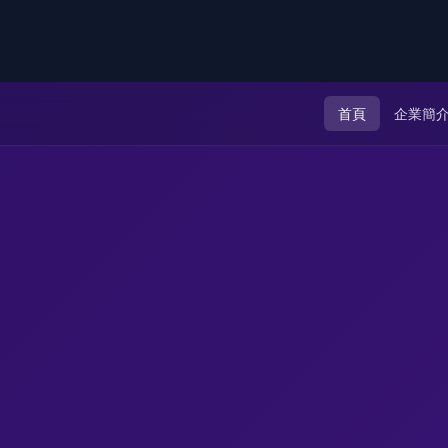
首頁
企業簡